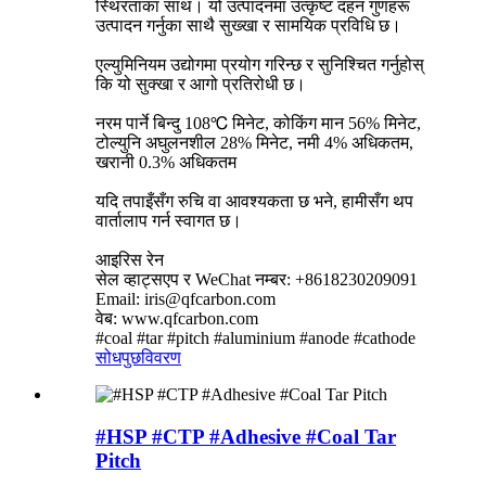
स्थिरताका साथ। यो उत्पादनमा उत्कृष्ट दहन गुणहरू
उत्पादन गर्नुका साथै सुख्खा र सामयिक प्रविधि छ।
एल्युमिनियम उद्योगमा प्रयोग गरिन्छ र सुनिश्चित गर्नुहोस्
कि यो सुक्खा र आगो प्रतिरोधी छ।
नरम पार्ने बिन्दु 108℃ मिनेट, कोकिंग मान 56% मिनेट,
टोल्युनि अघुलनशील 28% मिनेट, नमी 4% अधिकतम,
खरानी 0.3% अधिकतम
यदि तपाइँसँग रुचि वा आवश्यकता छ भने, हामीसँग थप
वार्तालाप गर्न स्वागत छ।
आइरिस रेन
सेल व्हाट्सएप र WeChat नम्बर: +8618230209091
Email: iris@qfcarbon.com
वेब: www.qfcarbon.com
#coal #tar #pitch #aluminium #anode #cathode
सोधपुछ
विवरण
#HSP #CTP #Adhesive #Coal Tar
Pitch