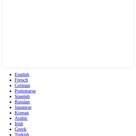
English
French
German
Portuguese
Spanish
Russian
Japanese
Korean
Arabic
Irish
Greek
Turkish