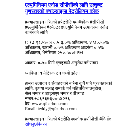
एल्युमिनियम एनोड सीपीसीको लागि उत्कृष्ट
गुणस्तरको क्याल्साइन्ड पेट्रोलियम कोक
#क्याल्साइन गरिएको #पेट्रोलियम #कोक #सीपीसी
#एल्युमिनियम #स्मेल्टर #एल्युमिनियम उत्पादनमा एनोड
कार्बनको लागि
C ९७-९८.५% S ०.५-३.०% अधिकतम, VM०.५०%
अधिकतम, खरानी ०.५% अधिकतम आर्द्रता ०.५%
अधिकतम, भेनेडियम २५०-५००PPM
आकार: ०-५० मिमी ग्राहकले अनुरोध गर्न सक्छ
प्याकिङ: १ मेट्रिक टन जम्बो झोला
हाम्रा उत्पादन र सेवाहरूको बारेमा कुनै पनि प्रश्नहरूको
लागि, कृपया मलाई सम्पर्क गर्न नहिचकिचाउनुहोस्।
सेल नम्बर र व्हाट्सएप नम्बर र वीच्याट
नम्बर:+८६१३७३००५४२१६
वेब: www.qfcarbon.com
Email: teddy@qfcarbon.com
#क्याल्साइन गरिएको पेट्रोलियमकोक #सीपीसी #निर्माता
सोधपुछ
विवरण