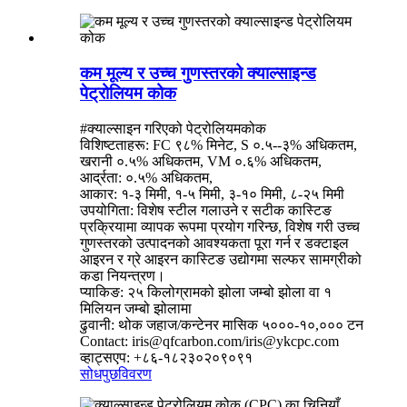
कम मूल्य र उच्च गुणस्तरको क्याल्साइन्ड
पेट्रोलियम कोक
#क्याल्साइन गरिएको पेट्रोलियमकोक
विशिष्टताहरू: FC ९८% मिनेट, S ०.५--३% अधिकतम,
खरानी ०.५% अधिकतम, VM ०.६% अधिकतम,
आर्द्रता: ०.५% अधिकतम,
आकार: १-३ मिमी, १-५ मिमी, ३-१० मिमी, ८-२५ मिमी
उपयोगिता: विशेष स्टील गलाउने र सटीक कास्टिङ
प्रक्रियामा व्यापक रूपमा प्रयोग गरिन्छ, विशेष गरी उच्च
गुणस्तरको उत्पादनको आवश्यकता पूरा गर्न र डक्टाइल
आइरन र ग्रे आइरन कास्टिङ उद्योगमा सल्फर सामग्रीको
कडा नियन्त्रण।
प्याकिङ: २५ किलोग्रामको झोला जम्बो झोला वा १
मिलियन जम्बो झोलामा
ढुवानी: थोक जहाज/कन्टेनर मासिक ५०००-१०,००० टन
Contact: iris@qfcarbon.com/iris@ykcpc.com
व्हाट्सएप: +८६-१८२३०२०९०९१
सोधपुछ
विवरण