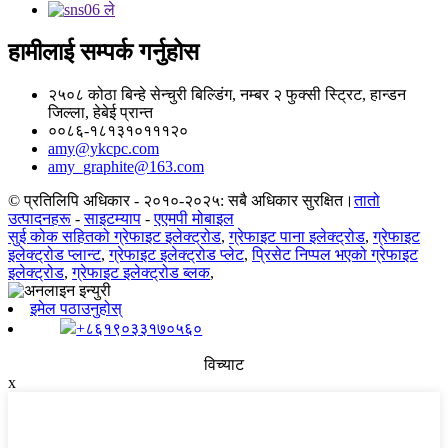
हामीलाई सम्पर्क गर्नुहोस
२५०८ कोठा बिन्हे सेन्चुरी बिल्डिंग, नम्बर २ फुक्सी स्ट्रिट, हान्डन
जिल्ला, हेबेई प्रान्त
००८६-१८१३१०१११२०
amy@ykcpc.com
amy_graphite@163.com
© प्रतिलिपि अधिकार - २०१०-२०२५: सबै अधिकार सुरक्षित।
तातो
उत्पादनहरू
-
साइटम्याप
-
एएमपी मोबाइल
सुई कोक सहितको ग्रेफाइट इलेक्ट्रोड
,
ग्रेफाइट पाना इलेक्ट्रोड
,
ग्रेफाइट
इलेक्ट्रोड प्लान्ट
,
ग्रेफाइट इलेक्ट्रोड प्लेट
,
प्रिसेट निप्पल भएको ग्रेफाइट
इलेक्ट्रोड
,
ग्रेफाइट इलेक्ट्रोड ब्लक
,
इमेल पठाउनुहोस्
+८६१९०३३१७०५६०
विच्याट
x