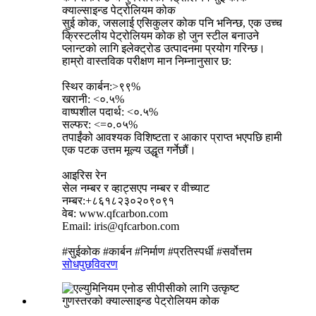
क्याल्साइन्ड पेट्रोलियम कोक
सुई कोक, जसलाई एसिकुलर कोक पनि भनिन्छ, एक उच्च
क्रिस्टलीय पेट्रोलियम कोक हो जुन स्टील बनाउने
प्लान्टको लागि इलेक्ट्रोड उत्पादनमा प्रयोग गरिन्छ।
हाम्रो वास्तविक परीक्षण मान निम्नानुसार छ:
स्थिर कार्बन:>९९%
खरानी: <०.५%
वाष्पशील पदार्थ: <०.५%
सल्फर: <=०.०५%
तपाईंको आवश्यक विशिष्टता र आकार प्राप्त भएपछि हामी
एक पटक उत्तम मूल्य उद्धृत गर्नेछौं।
आइरिस रेन
सेल नम्बर र व्हाट्सएप नम्बर र वीच्याट
नम्बर:+८६१८२३०२०९०९१
वेब: www.qfcarbon.com
Email: iris@qfcarbon.com
#सुईकोक #कार्बन #निर्माण #प्रतिस्पर्धी #सर्वोत्तम
सोधपुछ
विवरण