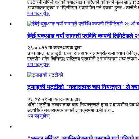
एउटै स्पेसिफिकेशनको क्याल्साइन गरिएको कोकको मूल्य डाउनस्ट्
आवश्यकताहरू" र "प्रिमियम अवशोषित गर्ने इच्छा" हुन्छ - त्यसैले
थप पढ्नुहोस्
हेबेई युकुआङ नयाँ सामग्री प्रविधि कम्पनी लिमिटेडले २४ औ
२६-०५-११ मा व्यवस्थापक द्वारा
उच्च-अन्त फाउन्ड्री कच्चा र सहायक सामग्रीहरूमा ध्यान केन्द्रित ग
एक्स्पो" भनेर चिनिन्छ) राष्ट्रिय प्रदर्शनी र सम्मेलनमा भव्य रूप
थप पढ्नुहोस्
ट्याङ्की भट्टीको "नकारात्मक चाप नियन्त्रण" ले क्या
२६-०४-२९ मा व्यवस्थापक द्वारा
भाँडो भट्टीमा नकारात्मक चाप नियन्त्रणले हावा र वाष्पशील पदार्थ
अत्यधिक नकारात्मक चापले तापक्रममा कमी र घ...
थप पढ्नुहोस्
"अन्डर-बर्निङ" क्याल्सिनेशनको कारणले गर्दा पछिको ग्