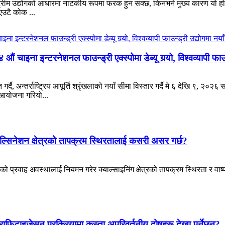
रीम उद्योगको आधारमा नाटकीय रूपमा फरक हुन सक्छ, किनभने मुख्य कारण यो हो क
 एउटै कोक ...
ं चाइना इन्टरनेशनल फाउन्ड्री एक्स्पोमा डेब्यू गर्‍यो, विश्वव्यापी फाउन
र्दै, अन्तर्राष्ट्रिय आपूर्ति श्रृंखलाको नयाँ सीमा विस्तार गर्दै मे ६ देखि ९, २०
मा आयोजना गरियो...
ल्सिनेशन क्षेत्रको तापक्रम स्थिरतालाई कसरी असर गर्छ?
को प्रवाह अवस्थालाई नियमन गरेर क्याल्साइनिंग क्षेत्रको तापक्रम स्थिरता र वाष्
राफिटाइजेसन प्रक्रियामा कस्ता अपरिवर्तनीय दोषहरू देखा पर्नेछन्?