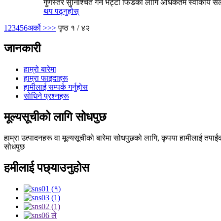
गुणस्तर सुनिश्चित गर्न भट्टी फिडको लागि अधिकतम स्वीकार्य स
थप पढ्नुहोस्
1
2
3
4
5
6
अर्को >
>>
पृष्ठ १ / ४२
जानकारी
हाम्रो बारेमा
हाम्रा फाइदाहरू
हामीलाई सम्पर्क गर्नुहोस
सोधिने प्रश्नहरू
मूल्यसूचीको लागि सोधपुछ
हाम्रा उत्पादनहरू वा मूल्यसूचीको बारेमा सोधपुछको लागि, कृपया हामीलाई तपाईंको
सोधपुछ
हमीलाई पछ्याउनुहोस