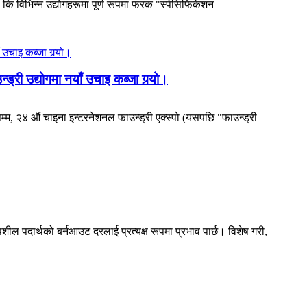
ि विभिन्न उद्योगहरूमा पूर्ण रूपमा फरक "स्पेसिफिकेशन
्ड्री उद्योगमा नयाँ उचाइ कब्जा गर्‍यो।
२६ सम्म, २४ औं चाइना इन्टरनेशनल फाउन्ड्री एक्स्पो (यसपछि "फाउन्ड्री
पशील पदार्थको बर्नआउट दरलाई प्रत्यक्ष रूपमा प्रभाव पार्छ। विशेष गरी,