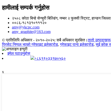
हामीलाई सम्पर्क गर्नुहोस
२५०८ कोठा बिन्हे सेन्चुरी बिल्डिंग, नम्बर २ फुक्सी स्ट्रिट, हान्डन जिल्ला, 
००८६-१८१३१०१११२०
amy@ykcpc.com
amy_graphite@163.com
© प्रतिलिपि अधिकार - २०१०-२०२५: सबै अधिकार सुरक्षित।
तातो उत्पादनहरू
प्रिसेट निप्पल भएको ग्रेफाइट इलेक्ट्रोड
,
ग्रेफाइट पाना इलेक्ट्रोड
,
सुई कोक स
इमेल पठाउनुहोस्
+८६१९०३३१७०५६०
x