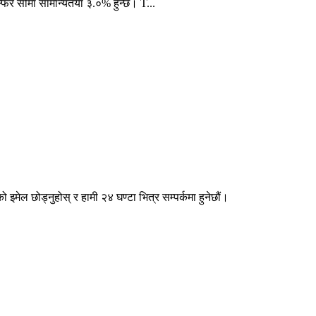
ल्फर सीमा सामान्यतया ३.०% हुन्छ। T...
 इमेल छोड्नुहोस् र हामी २४ घण्टा भित्र सम्पर्कमा हुनेछौं।