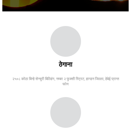
ठेगाना
२५०८ कोठा बिन्हे सेन्चुरी बिल्डिंग, नम्बर २ फुक्सी स्ट्रिट, हान्डन जिल्ला, हेबेई प्रान्त
फोन