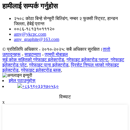
हामीलाई सम्पर्क गर्नुहोस
२५०८ कोठा बिन्हे सेन्चुरी बिल्डिंग, नम्बर २ फुक्सी स्ट्रिट, हान्डन
जिल्ला, हेबेई प्रान्त
००८६-१८१३१०१११२०
amy@ykcpc.com
amy_graphite@163.com
© प्रतिलिपि अधिकार - २०१०-२०२५: सबै अधिकार सुरक्षित।
तातो
उत्पादनहरू
-
साइटम्याप
-
एएमपी मोबाइल
सुई कोक सहितको ग्रेफाइट इलेक्ट्रोड
,
ग्रेफाइट इलेक्ट्रोड प्लान्ट
,
ग्रेफाइट
इलेक्ट्रोड प्लेट
,
ग्रेफाइट पाना इलेक्ट्रोड
,
प्रिसेट निप्पल भएको ग्रेफाइट
इलेक्ट्रोड
,
ग्रेफाइट इलेक्ट्रोड ब्लक
,
इमेल पठाउनुहोस्
+८६१९०३३१७०५६०
विच्याट
x