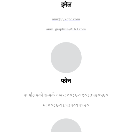
इमेल
amy@ykcpc.com
amy_graphite@163.com
फोन
कार्यालयको सम्पर्क नम्बर: ००८६-१९०३३१७०५६०
म: ००८६-१८१३१०१११२०