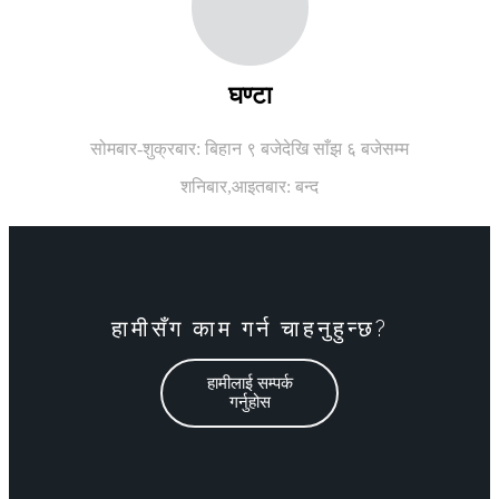
घण्टा
सोमबार-शुक्रबार: बिहान ९ बजेदेखि साँझ ६ बजेसम्म
शनिबार,
आइतबार: बन्द
हामीसँग काम गर्न चाहनुहुन्छ?
हामीलाई सम्पर्क
गर्नुहोस