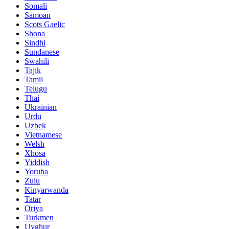
Somali
Samoan
Scots Gaelic
Shona
Sindhi
Sundanese
Swahili
Tajik
Tamil
Telugu
Thai
Ukrainian
Urdu
Uzbek
Vietnamese
Welsh
Xhosa
Yiddish
Yoruba
Zulu
Kinyarwanda
Tatar
Oriya
Turkmen
Uyghur