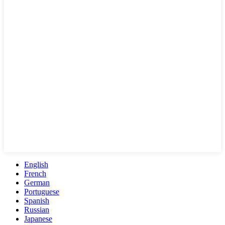
English
French
German
Portuguese
Spanish
Russian
Japanese