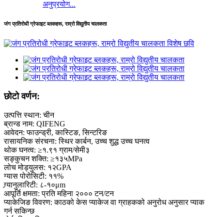
अनुप्रयोग...
जंग प्रतिरोधी ग्रेफाइट ब्लकहरू, राम्रो विद्युतीय चालकता
छोटो वर्णन:
उत्पत्ति स्थान: चीन
ब्रान्ड नाम: QIFENG
आवेदन: फाउन्ड्री, कास्टिङ, सिन्टरिङ
रासायनिक संरचना: स्थिर कार्बन, उच्च शुद्ध उच्च घनत्व
थोक घनत्व: ≥१.९१ ग्राम/सेमी३
सङ्कुचन शक्ति: ≥१३५MPa
लोच मोड्युलस: १२GPA
ग्यास पोरोसिटी: ११%
ग्र्यानुलारिटी: ८-१०μm
आपूर्ति क्षमता: प्रति महिना २००० टन/टन
प्याकेजिङ विवरण: काठको केस प्याकेज वा ग्राहकको अनुरोध अनुसार प्याक
गर्न सकिन्छ