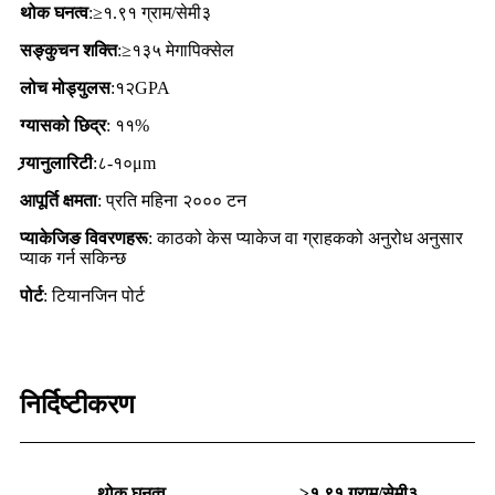
थोक घनत्व
:≥१.९१ ग्राम/सेमी३
सङ्कुचन शक्ति
:≥१३५ मेगापिक्सेल
लोच मोड्युलस
:१२GPA
ग्यासको छिद्र
: ११%
ग्र्यानुलारिटी
:८-१०μm
आपूर्ति क्षमता
: प्रति महिना २००० टन
प्याकेजिङ विवरणहरू
: काठको केस प्याकेज वा ग्राहकको अनुरोध अनुसार
प्याक गर्न सकिन्छ
पोर्ट
: टियानजिन पोर्ट
निर्दिष्टीकरण
थोक घनत्व
≥१.९१ ग्राम/सेमी३